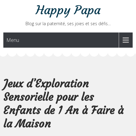
Skip
Happy Papa
to
content
Blog sur la paternité, ses joies et ses défis…
Menu
Jeux d’Exploration
Sensorielle pour les
Enfants de 1 An à Faire à
la Maison