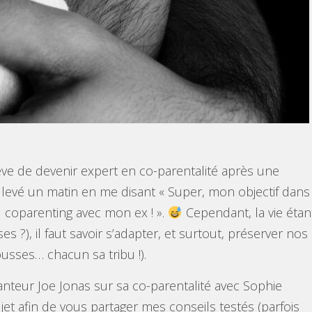
êve de devenir expert en co-parentalité après une
 levé un matin en me disant « Super, mon objectif dans
u coparenting avec mon ex ! ».
Cependant, la vie étan
s ?), il faut savoir s’adapter, et surtout, préserver nos
usses… chacun sa tribu !).
anteur Joe Jonas sur sa co-parentalité avec Sophie
ujet afin de vous partager mes conseils testés (parfois