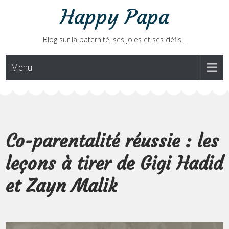
Skip
Happy Papa
to
content
Blog sur la paternité, ses joies et ses défis…
Menu
Co-parentalité réussie : les
leçons à tirer de Gigi Hadid
et Zayn Malik