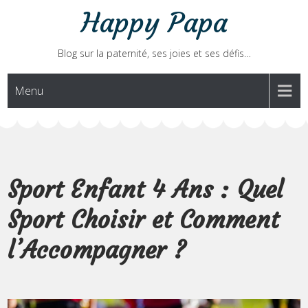
Skip
Happy Papa
to
content
Blog sur la paternité, ses joies et ses défis…
Menu
Sport Enfant 4 Ans : Quel
Sport Choisir et Comment
l’Accompagner ?