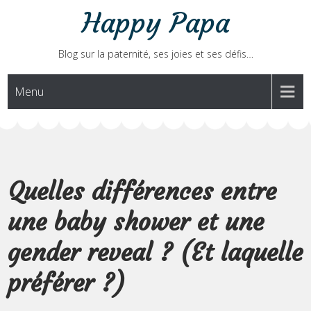
Skip
Happy Papa
to
content
Blog sur la paternité, ses joies et ses défis…
Menu
Quelles différences entre
une baby shower et une
gender reveal ? (Et laquelle
préférer ?)