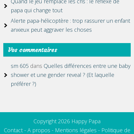
Quand le jeu remplace les cris : le réflexe de
papa qui change tout
Alerte papa-hélicoptère : trop rassurer un enfant
anxieux peut aggraver les choses
Vos commentaires
sm 605
dans
Quelles différences entre une baby
shower et une gender reveal ? (Et laquelle
préférer ?)
Copyright 2026 Happy Papa
Contact
-
A propos
-
Mentions légales
-
Politique de