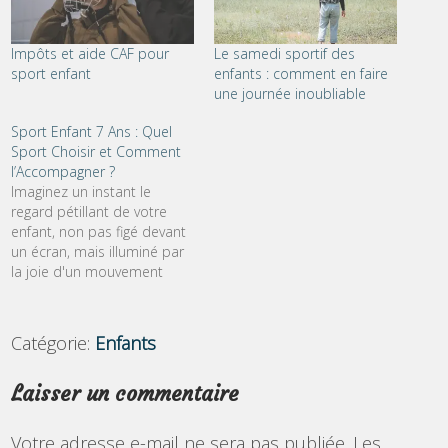
Impôts et aide CAF pour
Le samedi sportif des
sport enfant
enfants : comment en faire
une journée inoubliable
Sport Enfant 7 Ans : Quel
Sport Choisir et Comment
l’Accompagner ?
Imaginez un instant le
regard pétillant de votre
enfant, non pas figé devant
un écran, mais illuminé par
la joie d'un mouvement
maîtrisé, d'une victoire
partagée, d'un effort
accompli. À 7 ans, s'ouvrir
Catégorie:
Enfants
au monde du sport, c'est
bien plus qu'une simple
Laisser un commentaire
activité physique : c'est
semer les graines d'un…
Votre adresse e-mail ne sera pas publiée.
Les