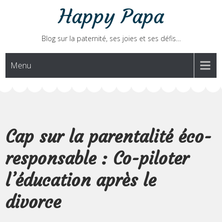
Skip
Happy Papa
to
content
Blog sur la paternité, ses joies et ses défis…
Menu
Cap sur la parentalité éco-
responsable : Co-piloter
l’éducation après le
divorce